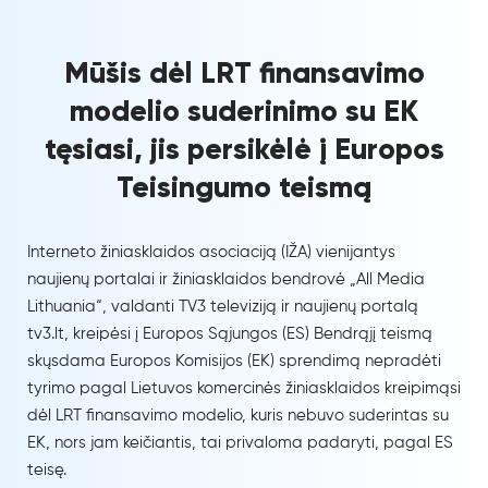
Mūšis dėl LRT finansavimo
modelio suderinimo su EK
tęsiasi, jis persikėlė į Europos
Teisingumo teismą
Interneto žiniasklaidos asociaciją (IŽA) vienijantys
naujienų portalai ir žiniasklaidos bendrovė „All Media
Lithuania“, valdanti TV3 televiziją ir naujienų portalą
tv3.lt, kreipėsi į Europos Sąjungos (ES) Bendrąjį teismą
skųsdama Europos Komisijos (EK) sprendimą nepradėti
tyrimo pagal Lietuvos komercinės žiniasklaidos kreipimąsi
dėl LRT finansavimo modelio, kuris nebuvo suderintas su
EK, nors jam keičiantis, tai privaloma padaryti, pagal ES
teisę.