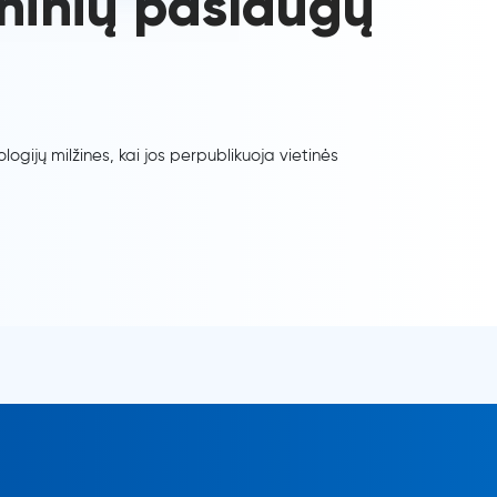
eninių paslaugų
gijų milžines, kai jos perpublikuoja vietinės