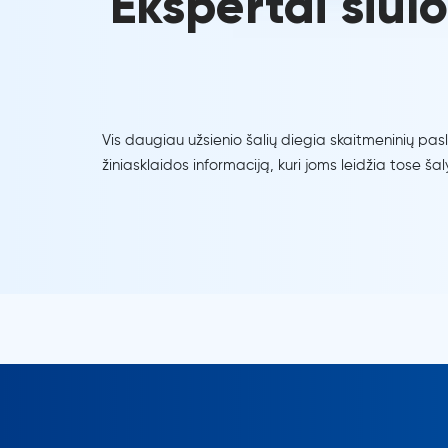
Ekspertai siūl
Vis daugiau užsienio šalių diegia skaitmeninių pas
žiniasklaidos informaciją, kuri joms leidžia tose