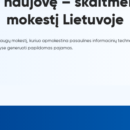
o naujovę – skaitm
mokestį Lietuvoje
laugų mokestį, kuriuo apmokestina pasaulines informacinių technolo
 šalyse generuoti papildomas pajamas.