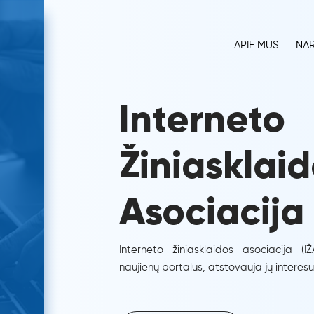
APIE MUS
NAR
Interneto
Žiniasklai
Asociacija
Interneto žiniasklaidos asociacija (IŽ
naujienų portalus, atstovauja jų interesu