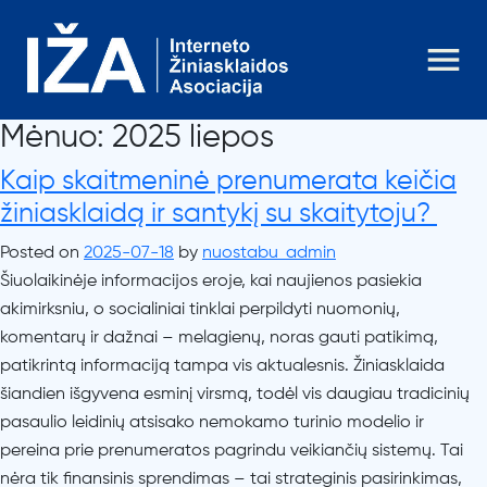
Mėnuo:
2025 liepos
Kaip skaitmeninė prenumerata keičia
žiniasklaidą ir santykį su skaitytoju?
Posted on
2025-07-18
by
nuostabu_admin
Šiuolaikinėje informacijos eroje, kai naujienos pasiekia
akimirksniu, o socialiniai tinklai perpildyti nuomonių,
komentarų ir dažnai – melagienų, noras gauti patikimą,
patikrintą informaciją tampa vis aktualesnis. Žiniasklaida
šiandien išgyvena esminį virsmą, todėl vis daugiau tradicinių
pasaulio leidinių atsisako nemokamo turinio modelio ir
pereina prie prenumeratos pagrindu veikiančių sistemų. Tai
nėra tik finansinis sprendimas – tai strateginis pasirinkimas,